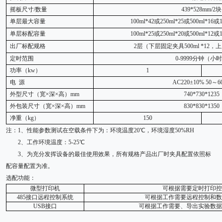
摇板尺寸
/数量
439*528mm/2块
单层最大容量
100ml*42或250ml*25或500ml*16或1
单层标配容量
100ml*25或250ml*20或500ml*12或1
出厂标配规格
2层（下层固定夹具500ml *12
定时范围
0-9999分钟（小
功率（
kw
）
1
电
源
AC220
±
10% 50
～
6
外型尺寸（宽
×深×高）
mm
740*7
30
*1235
外包装尺寸（宽
×深×高）
mm
830*830*1350
净重（
kg
）
150
注：
1
、性能参数测试在空载条件下为：环境温度
20
℃，环境湿度
50%RH
2
、工作环境温度：
5-25
℃
3、为充分发挥设备的最佳使用效果，所有规格产品出厂时夹具配置依照标
配容量配置为准。
选配功能：
微型打印机
可根据需要定时打印控
485接口远程控制系统
可根据工作需要远程控制和数
USB接口
可根据工作需要、导出实验数据