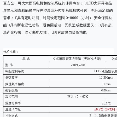
更安全，可大大提高电机和控制系统的使用寿命； LCD大屏幕液晶
屏显示和真彩触摸屏程序控温两种控制系统形式可选，充分满足您的
需求； 具有定时功能，时间设定范围 0~9999（小时） 安全保障功
能 具有断电记忆功能，避免因断电、死机造成数据丢失； 具有超
温声光报警、自动断电功能； 具有故障自诊断功能
技术指标：
品
名
立式恒温振荡培养箱（无制冷功能）
立
型
号
ZHPL-200
标配控制系统
LCD(液晶显示屏
振荡频率
1
0-300rpm
振荡频率精度
±
1rpm
摇板振幅
Ф
26mm
温控范围
室温＋
5
～
65
℃
温度分辨率
±
0.1
℃
温度均匀度
±0.
5
℃（
37
℃时
控制方式
P
．
I
．
D
微电脑智能