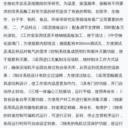
生物化学反应及细胞组织等研究。为温度、振荡频率、振幅有不同要
求的培养及酶工程等方面的研究提供了有效的帮助。在医学、生物
学、分子学、制药、食品、环保等研究应用领域有着广泛而重要的作
用。 二、产品特点： 双层摇板设计；配备调节支撑脚，同时配备万
向滚轮。 工作室采用优质不锈钢镜面板加工，便于清洁； 中空钢
化玻璃门，方便观察内部情况；侧面配有Ф30mm测试孔，方便测试
及满足样品对氧气的需求 控制系统集成照明灯和紫外灭菌功能，便
于观察和灭菌。 采用进口无氟制冷压缩机，独特制冷工作方式设
计，确保压缩机不会因自身过热自保关闭，从而达到优质的控温效
果； 制冷系统设计有防尘过滤网，方便清洁除尘。 采用宽幅横流
风道结构设计，使工作室内温度更加均匀。 具有门控功能，开门自
动停止转动。 三维一体偏心三轮驱动，运行平稳，使用寿命长； 
首创设备自带灭菌功能，方便用户对工作进行紫外消毒灭菌； 独家
采用高品质伺服电机驱动，转速测定精确，寿命长、免维护； 独有
的转速控制可编程式运行，可进行正转、反转、停止交替程序运行，
各段运行时间可自由设定转换。 独有的电机过流保护功能，使运行