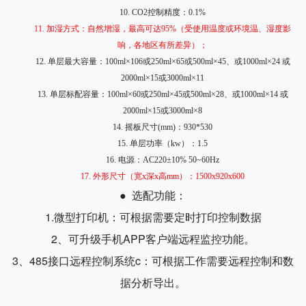
10.
CO2
控制精度：
0.1%
11.
加湿方式：自然增湿，最高可达
95%
（受使用温度或环境温、湿度影
响，各地区有所差异）；
12.
单层最大容量：
100ml
×
106
或
250ml
×
65
或
500ml
×
45
、或
1000ml
×
24
或
2000ml
×
15
或
3000ml
×
11
13.
单层标配容量：
100ml
×
60
或
250ml
×
45
或
500ml
×
28
、或
1000ml
×
14
或
2000ml
×
15
或
3000ml
×
8
14.
摇板尺寸
(mm)
：
930*530
15.
单层功率（
kw
）：
1.5
16.
电源：
AC220
±
10% 50~60Hz
17.
外形尺寸（宽
x
深
x
高
mm
）：
1500x920x600
● 选配功能：
1.微型打印机：可根据需要定时打印控制数据
2、可升级手机APP客户端远程监控功能。
3、485接口远程控制系统c：可根据工作需要远程控制和数
据分析导出。