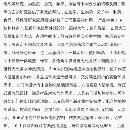
组织等研究。为温度、振荡、频率、振幅有不同要求的培养及酶工程
等方面的研究提供了有效的帮助，在医学、生物学、分子学、制药、
食品、环保等研究应用领域有着广泛而重要的作用。 产品特色： ●
结构特点 1.新颖的流线型外观设计，高端大气，超凡脱俗。 2.最大三
层叠加组合方式，占用空间小，可有效利用实验室空间；每层独立控
制，可设定不同温度及转速。 3.集全温振荡培养箱与CO2培养箱一
体，既可静态培养、也可动态培养，一机两用，使用率高。 4.采用镜
面不锈钢一体成型工作室，各边角圆弧过度无死角防止细菌滋生；可
进行无死角水冲洗清洁。 5.★采用宽幅横流风道结构设计，使工作室
内温度更加均匀；并且循环风速无级可调，充分满足用户的实验环境
需求。 6.门体设计有中空钢化玻璃观察窗，方便观察内部情况。弹压
式透气孔设计，满足样品对氧气的需求。 7.具有门温加热功能，可有
效防止门体出现结露现象。 8.★采用全新变频控制技术，配合智能控
制系统。控温更精确，更加节能。实现全温度区间运行无结霜、无冰
堵。 9.★采用高品质伺服电机控制，转数测定精确，寿命长，免维
护。 10.工作室内设计有自然增湿盒，自然增湿最高可达95%；可满