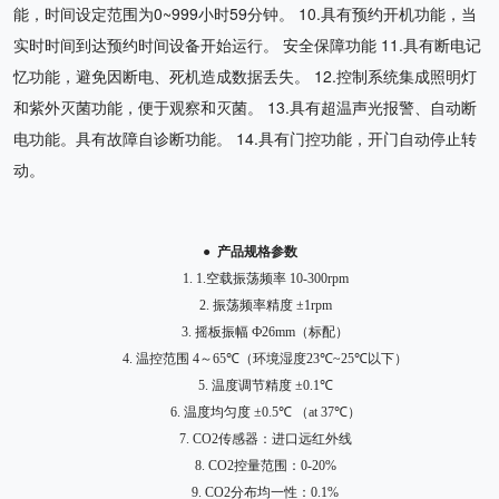
能，时间设定范围为0~999小时59分钟。 10.具有预约开机功能，当
实时时间到达预约时间设备开始运行。 安全保障功能 11.具有断电记
忆功能，避免因断电、死机造成数据丢失。 12.控制系统集成照明灯
和紫外灭菌功能，便于观察和灭菌。 13.具有超温声光报警、自动断
电功能。具有故障自诊断功能。 14.具有门控功能，开门自动停止转
动。
●
产品规格参数
1.
1.
空载振荡频率
1
0-300rpm
2.
振荡频率精度
±1rpm
3.
摇板振幅
Ф26mm
（标配）
4.
温控范围
4
～
6
5
℃
（环境湿度
23℃~25℃
以下）
5.
温度调节精度
±0.1℃
6.
温度均匀度
±0.
5
℃
（
at 37℃
）
7.
CO2
传感器：进口远红外线
8.
CO2
控量范围：
0-20%
9.
CO2
分布均一性：
0.1%